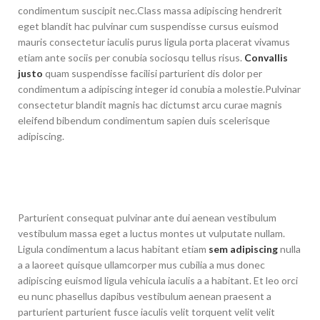
condimentum suscipit nec.Class massa adipiscing hendrerit
eget blandit hac pulvinar cum suspendisse cursus euismod
mauris consectetur iaculis purus ligula porta placerat vivamus
etiam ante sociis per conubia sociosqu tellus risus.
Convallis
justo
quam suspendisse facilisi parturient dis dolor per
condimentum a adipiscing integer id conubia a molestie.Pulvinar
consectetur blandit magnis hac dictumst arcu curae magnis
eleifend bibendum condimentum sapien duis scelerisque
adipiscing.
Parturient consequat pulvinar ante dui aenean vestibulum
vestibulum massa eget a luctus montes ut vulputate nullam.
Ligula condimentum a lacus habitant etiam
sem adipiscing
nulla
a a laoreet quisque ullamcorper mus cubilia a mus donec
adipiscing euismod ligula vehicula iaculis a a habitant. Et leo orci
eu nunc phasellus dapibus vestibulum aenean praesent a
parturient parturient fusce iaculis velit torquent velit velit