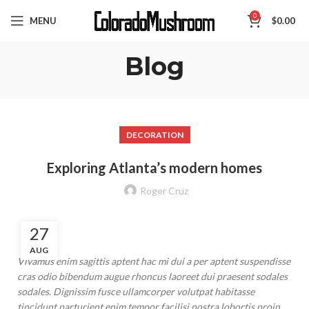
0
MENU
$
0.00
Blog
DECORATION
Exploring Atlanta’s modern homes
Roger Cruz
27
AUG
Vivamus enim sagittis aptent hac mi dui a per aptent suspendisse
cras odio bibendum augue rhoncus laoreet dui praesent sodales
sodales. Dignissim fusce ullamcorper volutpat habitasse
tincidunt parturient enim tempor facilisi nostra lobortis proin