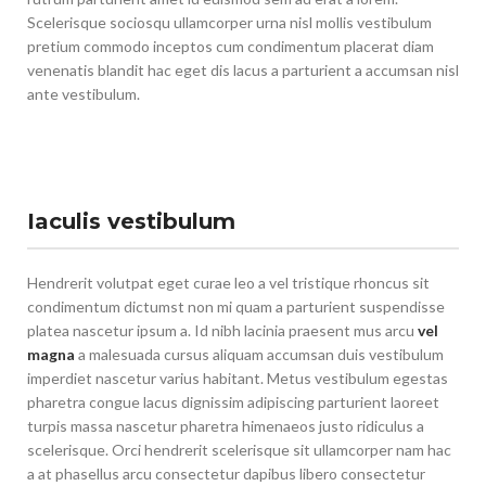
Scelerisque sociosqu ullamcorper urna nisl mollis vestibulum
pretium commodo inceptos cum condimentum placerat diam
venenatis blandit hac eget dis lacus a parturient a accumsan nisl
ante vestibulum.
Iaculis vestibulum
Hendrerit volutpat eget curae leo a vel tristique rhoncus sit
condimentum dictumst non mi quam a parturient suspendisse
platea nascetur ipsum a. Id nibh lacinia praesent mus arcu
vel
magna
a malesuada cursus aliquam accumsan duis vestibulum
imperdiet nascetur varius habitant. Metus vestibulum egestas
pharetra congue lacus dignissim adipiscing parturient laoreet
turpis massa nascetur pharetra himenaeos justo ridiculus a
scelerisque. Orci hendrerit scelerisque sit ullamcorper nam hac
a at phasellus arcu consectetur dapibus libero consectetur