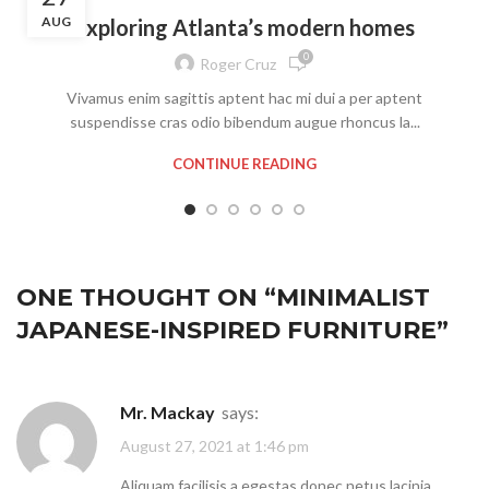
AUG
Exploring Atlanta’s modern homes
0
Roger Cruz
Vivamus enim sagittis aptent hac mi dui a per aptent
suspendisse cras odio bibendum augue rhoncus la...
CONTINUE READING
ONE THOUGHT ON “
MINIMALIST
JAPANESE-INSPIRED FURNITURE
”
Mr. Mackay
says:
August 27, 2021 at 1:46 pm
Aliquam facilisis a egestas donec netus lacinia