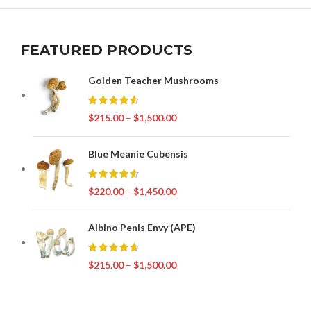
FEATURED PRODUCTS
Golden Teacher Mushrooms
$
215.00
–
$
1,500.00
Blue Meanie Cubensis
$
220.00
–
$
1,450.00
Albino Penis Envy (APE)
$
215.00
–
$
1,500.00