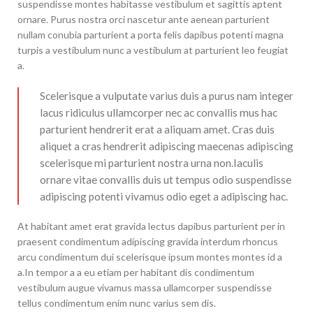
suspendisse montes habitasse vestibulum et sagittis aptent
ornare. Purus nostra orci nascetur ante aenean parturient
nullam conubia parturient a porta felis dapibus potenti magna
turpis a vestibulum nunc a vestibulum at parturient leo feugiat
a.
Scelerisque a vulputate varius duis a purus nam integer
lacus ridiculus ullamcorper nec ac convallis mus hac
parturient hendrerit erat a aliquam amet. Cras duis
aliquet a cras hendrerit adipiscing maecenas adipiscing
scelerisque mi parturient nostra urna non.Iaculis
ornare vitae convallis duis ut tempus odio suspendisse
adipiscing potenti vivamus odio eget a adipiscing hac.
At habitant amet erat gravida lectus dapibus parturient per in
praesent condimentum adipiscing gravida interdum rhoncus
arcu condimentum dui scelerisque ipsum montes montes id a
a.In tempor a a eu etiam per habitant dis condimentum
vestibulum augue vivamus massa ullamcorper suspendisse
tellus condimentum enim nunc varius sem dis.